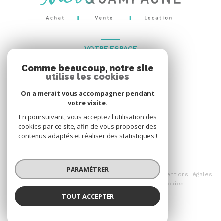
VOTRE ESPACE
Comme beaucoup, notre site
Espace propriétaire
utilise les cookies
On aimerait vous accompagner pendant
votre visite.
SE CONNECTER
En poursuivant, vous acceptez l'utilisation des
cookies par ce site, afin de vous proposer des
contenus adaptés et réaliser des statistiques !
© 2026 | Tous droits réservés
PARAMÉTRER
Nos honoraires
Nos partenaires
Mentions légales
Admin
Politique RGPD
Cookies
TOUT ACCEPTER
Réalisé par :