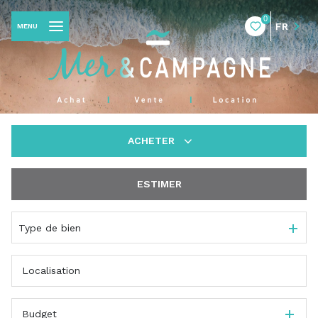
0
FR
MENU
ACHETER
ESTIMER
De l'ancien
Du neuf
Type de bien
Budget